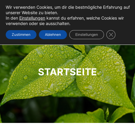
Wir verwenden Cookies, um dir die bestmögliche Erfahrung auf
naturpeter
SUCHE
unserer Website zu bieten.
In den
Einstellungen
kannst du erfahren, welche Cookies wir
Hauptmenü
Suchen
verwenden oder sie ausschalten.
GDPR Cookie
Zustimmen
Ablehnen
Einstellungen
STARTSEITE